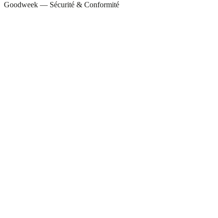
Goodweek —
Sécurité & Conformité
Scan d'audit terminé — 47 requêtes, 3 signalées :
j.smith
Export des données salariales
Élevé
k.jones
Répartition du chiffre d'affaires par client
Moyen
l.chen
Recherche de numéros de sécurité sociale
Élevé