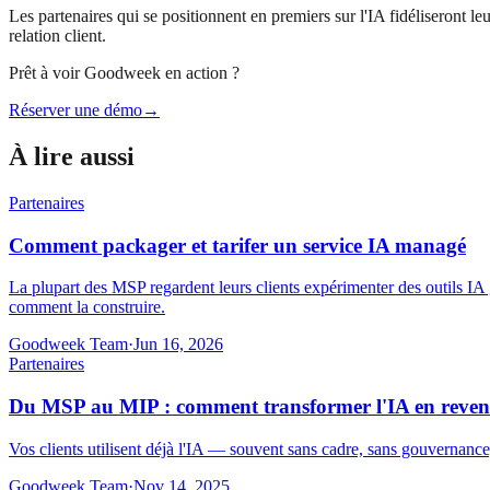
Les partenaires qui se positionnent en premiers sur l'IA fidéliseront le
relation client.
Prêt à voir Goodweek en action ?
Réserver une démo
→
À lire aussi
Partenaires
Comment packager et tarifer un service IA managé
La plupart des MSP regardent leurs clients expérimenter des outils IA
comment la construire.
Goodweek Team
·
Jun 16, 2026
Partenaires
Du MSP au MIP : comment transformer l'IA en reven
Vos clients utilisent déjà l'IA — souvent sans cadre, sans gouvernance
Goodweek Team
·
Nov 14, 2025